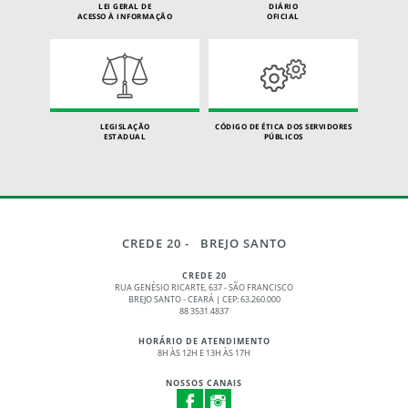
LEI GERAL DE
DIÁRIO
ACESSO À INFORMAÇÃO
OFICIAL
LEGISLAÇÃO
CÓDIGO DE ÉTICA DOS SERVIDORES
ESTADUAL
PÚBLICOS
CREDE 20 - BREJO SANTO
CREDE 20
RUA GENÉSIO RICARTE, 637 - SÃO FRANCISCO
BREJO SANTO - CEARÁ | CEP: 63.260.000
88 3531.4837
HORÁRIO DE ATENDIMENTO
8H ÀS 12H E 13H ÀS 17H
NOSSOS CANAIS