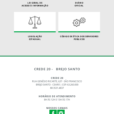
LEI GERAL DE
DIÁRIO
ACESSO À INFORMAÇÃO
OFICIAL
LEGISLAÇÃO
CÓDIGO DE ÉTICA DOS SERVIDORES
ESTADUAL
PÚBLICOS
CREDE 20 - BREJO SANTO
CREDE 20
RUA GENÉSIO RICARTE, 637 - SÃO FRANCISCO
BREJO SANTO - CEARÁ | CEP: 63.260.000
88 3531.4837
HORÁRIO DE ATENDIMENTO
8H ÀS 12H E 13H ÀS 17H
NOSSOS CANAIS