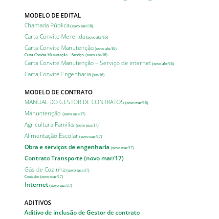
MODELO DE EDITAL
Chamada Pública
(novo mar/16)
Carta Convite Merenda
(novo abr/16)
Carta Convite Manutenção
(novo abr/16)
Carta Convite Manutenção – Serviço
(novo abr/16)
Carta Convite Manutenção – Serviço de internet
(novo abr/16)
Carta Convite Engenharia
(jun/16)
MODELO DE CONTRATO
MANUAL DO GESTOR DE CONTRATOS
(novo mar/16)
Manuntenção
(novo mar/17)
Agricultura Familia
r
(novo mar/17)
Alimentação Escolar
(novo mar/17)
Obra e serviços de engenharia
(novo mar/17)
Contrato Transporte
(novo mar/17)
Gás de Cozinha
(novo mar/17)
Contador (novo mar/17)
Internet
(novo mar/17)
ADITIVOS
Aditivo de inclusão de Gestor de contrato