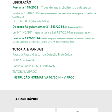
LEGISLAÇÃO
Portaria 448/2002
– Tipos de aquisição/Itens de despesa
Portaria 1048/2015
– Estabelecer normas com a finalidade de disciplinar a GESTÃO DE
CONTRATOS
Lei 137/2014
(16 de junho de 2014)
Decreto Regulamentar 31.543/2014
(05 de agosto de 2014)
Lei Nº 146/2014 que altera a Lei 137/2014
(09 de dezembro de 2014)
Portaria 1126/2014
– define delegação de responsabilidade aos Núcleos Gestores das
Escolas, Conselhos Escolares e às Crede e Sefor (05 de novembro de 2014)
TUTORIAIS/MANUAIS
Passo a Passo Gestor da Cotação Eletrônica
NOVO LicitaWeb
Passo a Passo NOVO LicitaWeb
TUTORIAL VIPROC
INSTRUÇÃO NORMATIVA 02/2014 – VIPROC
ACESSO RÁPIDO