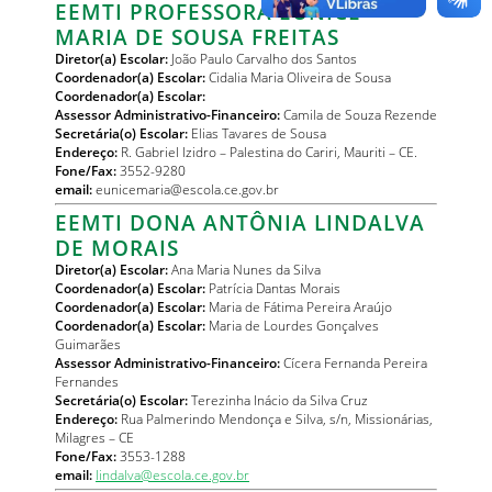
EEMTI PROFESSORA EUNICE
MARIA DE SOUSA FREITAS
Diretor(a) Escolar:
João Paulo Carvalho dos Santos
Coordenador(a) Escolar:
Cidalia Maria Oliveira de Sousa
Coordenador(a) Escolar:
Assessor Administrativo-Financeiro:
Camila de Souza Rezende
Secretária(o) Escolar:
Elias Tavares de Sousa
Endereço:
R. Gabriel Izidro – Palestina do Cariri, Mauriti – CE.
Fone/Fax:
3552-9280
email:
eunicemaria@escola.ce.gov.br
EEMTI DONA ANTÔNIA LINDALVA
DE MORAIS
Diretor(a) Escolar:
Ana Maria Nunes da Silva
Coordenador(a) Escolar:
Patrícia Dantas Morais
Coordenador(a) Escolar:
Maria de Fátima Pereira Araújo
Coordenador(a) Escolar:
Maria de Lourdes Gonçalves
Guimarães
Assessor Administrativo-Financeiro:
Cícera Fernanda Pereira
Fernandes
Secretária(o) Escolar:
Terezinha Inácio da Silva Cruz
Endereço:
Rua Palmerindo Mendonça e Silva, s/n, Missionárias,
Milagres – CE
Fone/Fax:
3553-1288
email:
lindalva@escola.ce.gov.br