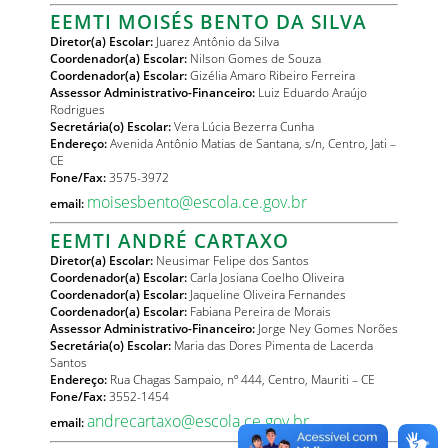
EEMTI MOISÉS BENTO DA SILVA
Diretor(a) Escolar:
Juarez Antônio da Silva
Coordenador(a) Escolar:
Nilson Gomes de Souza
Coordenador(a) Escolar:
Gizélia Amaro Ribeiro Ferreira
Assessor Administrativo-Financeiro:
Luiz Eduardo Araújo
Rodrigues
Secretária(o) Escolar:
Vera Lúcia Bezerra Cunha
Endereço:
Avenida Antônio Matias de Santana, s/n, Centro, Jati –
CE
Fone/Fax:
3575-3972
moisesbento@escola.ce.gov.br
email:
EEMTI ANDRÉ CARTAXO
Diretor(a) Escolar:
Neusimar Felipe dos Santos
Coordenador(a) Escolar:
Carla Josiana Coelho Oliveira
Coordenador(a) Escolar:
Jaqueline Oliveira Fernandes
Coordenador(a) Escolar:
Fabiana Pereira de Morais
Assessor Administrativo-Financeiro:
Jorge Ney Gomes Norões
Secretária(o) Escolar:
Maria das Dores Pimenta de Lacerda
Santos
Endereço:
Rua Chagas Sampaio, nº 444, Centro, Mauriti – CE
Fone/Fax:
3552-1454
andrecartaxo@escola.ce.gov.br
email: