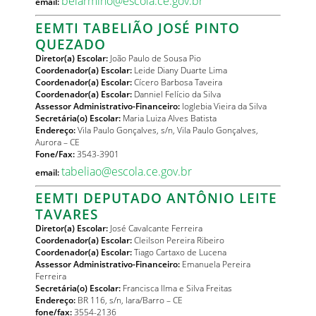
belarmino@escola.ce.gov.br
email:
EEMTI TABELIÃO JOSÉ PINTO
QUEZADO
Diretor(a) Escolar:
João Paulo de Sousa Pio
Coordenador(a) Escolar:
Leide Diany Duarte Lima
Coordenador(a) Escolar:
Cícero Barbosa Taveira
Coordenador(a) Escolar:
Danniel Felício da Silva
Assessor Administrativo-Financeiro:
Ioglebia Vieira da Silva
Secretária(o) Escolar:
Maria Luiza Alves Batista
Endereço:
Vila Paulo Gonçalves, s/n, Vila Paulo Gonçalves,
Aurora – CE
Fone/Fax:
3543-3901
tabeliao@escola.ce.gov.br
email:
EEMTI DEPUTADO ANTÔNIO LEITE
TAVARES
Diretor(a) Escolar:
José Cavalcante Ferreira
Coordenador(a) Escolar:
Cleilson Pereira Ribeiro
Coordenador(a) Escolar:
Tiago Cartaxo de Lucena
Assessor Administrativo-Financeiro:
Emanuela Pereira
Ferreira
Secretária(o) Escolar:
Francisca Ilma e Silva Freitas
Endereço:
BR 116, s/n, Iara/Barro – CE
fone/fax:
3554-2136