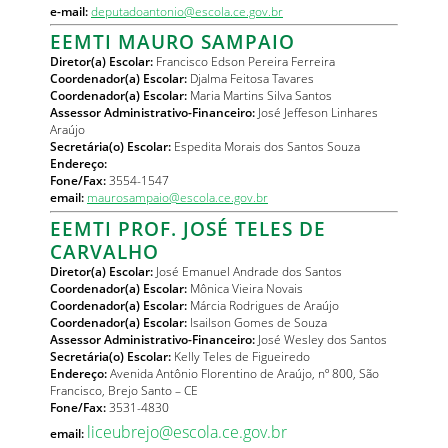
e-mail:
deputadoantonio@escola.ce.gov.br
EEMTI MAURO SAMPAIO
Diretor(a) Escolar:
Francisco Edson Pereira Ferreira
Coordenador(a) Escolar:
Djalma Feitosa Tavares
Coordenador(a) Escolar:
Maria Martins Silva Santos
Assessor Administrativo-Financeiro:
José Jeffeson Linhares
Araújo
Secretária(o) Escolar:
Espedita Morais dos Santos Souza
Endereço:
Fone/Fax:
3554-1547
email:
maurosampaio@escola.ce.gov.br
EEMTI PROF. JOSÉ TELES DE
CARVALHO
Diretor(a) Escolar:
José Emanuel Andrade dos Santos
Coordenador(a) Escolar:
Mônica Vieira Novais
Coordenador(a) Escolar:
Márcia Rodrigues de Araújo
Coordenador(a) Escolar:
Isailson Gomes de Souza
Assessor Administrativo-Financeiro:
José Wesley dos Santos
Secretária(o) Escolar:
Kelly Teles de Figueiredo
Endereço:
Avenida Antônio Florentino de Araújo, nº 800, São
Francisco, Brejo Santo – CE
Fone/Fax:
3531-4830
liceubrejo@escola.ce.gov.br
email: