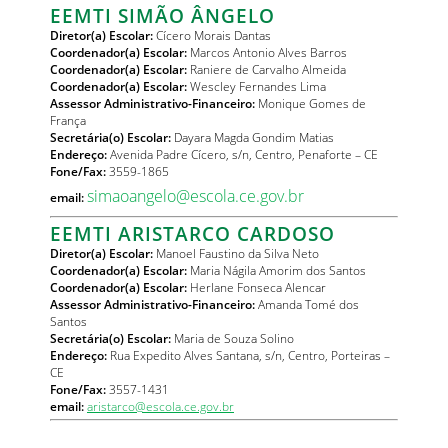
EEMTI SIMÃO ÂNGELO
Diretor(a) Escolar:
Cícero Morais Dantas
Coordenador(a) Escolar:
Marcos Antonio Alves Barros
Coordenador(a) Escolar:
Raniere de Carvalho Almeida
Coordenador(a) Escolar:
Wescley Fernandes Lima
Assessor Administrativo-Financeiro:
Monique Gomes de
França
Secretária(o) Escolar:
Dayara Magda Gondim Matias
Endereço:
Avenida Padre Cícero, s/n, Centro, Penaforte – CE
Fone/Fax:
3559-1865
simaoangelo@escola.ce.gov.br
email:
EEMTI ARISTARCO CARDOSO
Diretor(a) Escolar:
Manoel Faustino da Silva Neto
Coordenador(a) Escolar:
Maria Nágila Amorim dos Santos
Coordenador(a) Escolar:
Herlane Fonseca Alencar
Assessor Administrativo-Financeiro:
Amanda Tomé dos
Santos
Secretária(o) Escolar:
Maria de Souza Solino
Endereço:
Rua Expedito Alves Santana, s/n, Centro, Porteiras –
CE
Fone/Fax:
3557-1431
email:
aristarco@escola.ce.gov.br