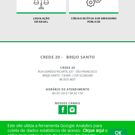
LEGISLAÇÃO
CÓDIGO DE ÉTICA DOS SERVIDORES
ESTADUAL
PÚBLICOS
CREDE 20 - BREJO SANTO
CREDE 20
RUA GENÉSIO RICARTE, 637 - SÃO FRANCISCO
BREJO SANTO - CEARÁ | CEP: 63.260.000
88 3531.4837
HORÁRIO DE ATENDIMENTO
8H ÀS 12H E 13H ÀS 17H
NOSSOS CANAIS
© 2017 - 2026 – GOVERNO DO ESTADO DO CEARÁ
Este site utiliza a ferramenta Google Analytics para
TODOS OS DIREITOS RESERVADOS
coleta de dados estatísticos de acesso.
Clique aqui
e
OK